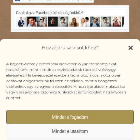
Csatlakozz Facebook közösségünkhöz!
Hozzájárulsz a sütikhez?
IRATKOZZ FEL YOUTUBE
A legjobb élmény biztosítása érdekében olyan technológiákat
használunk, mint a sütik az eszközadatok tárolására és/vagy
CSATORNÁMRA!
eléréséhez. Ha beleegyezel ezekbe a technológiákba, akkor olyan
Ide kattints!
adatokat dolgozhatunk fel ezen az oldalon, mint a böngészési
viselkedés vagy az egyedi azonosítók. A hozzájárulás elmulasztása
vagy visszavonása bizonyos funkciókat és funkciókat hátrányosan
érinthet.
Mindet elfogadom
© Copyright - Kozér Emőke Minden jog fenntartva!
A böngészés és bankkártyás fizetés biztonságát SSL védelem
Mindet elutasítom
garantálja.