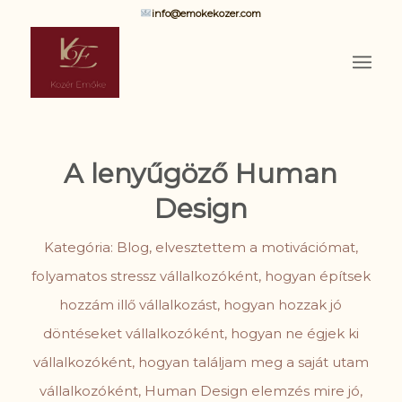
info@emokekozer.com
A lenyűgöző Human
Design
Kategória:
Blog
,
elvesztettem a motivációmat
,
folyamatos stressz vállalkozóként
,
hogyan építsek
hozzám illő vállalkozást
,
hogyan hozzak jó
döntéseket vállalkozóként
,
hogyan ne égjek ki
vállalkozóként
,
hogyan találjam meg a saját utam
vállalkozóként
,
Human Design elemzés mire jó
,