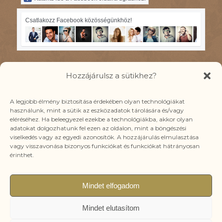
Csatlakozz Facebook közösségünkhöz!
Hozzájárulsz a sütikhez?
IRATKOZZ FEL YOUTUBE
A legjobb élmény biztosítása érdekében olyan technológiákat
használunk, mint a sütik az eszközadatok tárolására és/vagy
CSATORNÁMRA!
eléréséhez. Ha beleegyezel ezekbe a technológiákba, akkor olyan
Ide kattints!
adatokat dolgozhatunk fel ezen az oldalon, mint a böngészési
viselkedés vagy az egyedi azonosítók. A hozzájárulás elmulasztása
vagy visszavonása bizonyos funkciókat és funkciókat hátrányosan
érinthet.
Mindet elfogadom
© Copyright - Kozér Emőke Minden jog fenntartva!
A böngészés és bankkártyás fizetés biztonságát SSL védelem
Mindet elutasítom
garantálja.