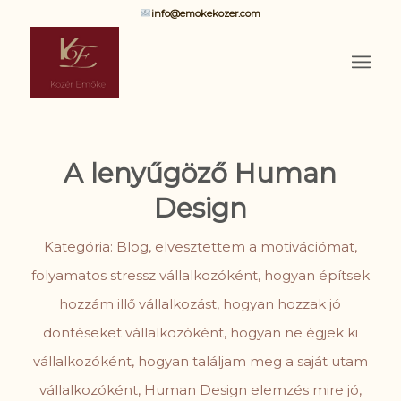
info@emokekozer.com
A lenyűgöző Human
Design
Kategória:
Blog
,
elvesztettem a motivációmat
,
folyamatos stressz vállalkozóként
,
hogyan építsek
hozzám illő vállalkozást
,
hogyan hozzak jó
döntéseket vállalkozóként
,
hogyan ne égjek ki
vállalkozóként
,
hogyan találjam meg a saját utam
vállalkozóként
,
Human Design elemzés mire jó
,