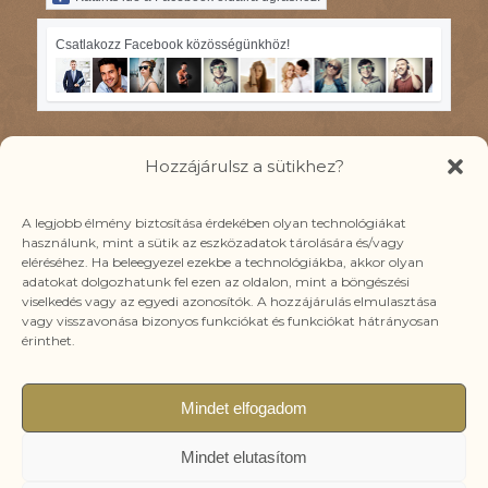
Csatlakozz Facebook közösségünkhöz!
Hozzájárulsz a sütikhez?
IRATKOZZ FEL YOUTUBE
A legjobb élmény biztosítása érdekében olyan technológiákat
használunk, mint a sütik az eszközadatok tárolására és/vagy
CSATORNÁMRA!
eléréséhez. Ha beleegyezel ezekbe a technológiákba, akkor olyan
Ide kattints!
adatokat dolgozhatunk fel ezen az oldalon, mint a böngészési
viselkedés vagy az egyedi azonosítók. A hozzájárulás elmulasztása
vagy visszavonása bizonyos funkciókat és funkciókat hátrányosan
érinthet.
Mindet elfogadom
© Copyright - Kozér Emőke Minden jog fenntartva!
A böngészés és bankkártyás fizetés biztonságát SSL védelem
Mindet elutasítom
garantálja.