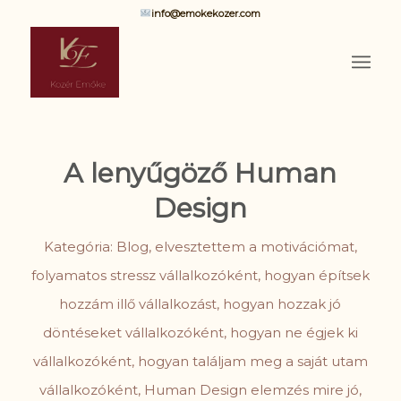
info@emokekozer.com
A lenyűgöző Human
Design
Kategória:
Blog
,
elvesztettem a motivációmat
,
folyamatos stressz vállalkozóként
,
hogyan építsek
hozzám illő vállalkozást
,
hogyan hozzak jó
döntéseket vállalkozóként
,
hogyan ne égjek ki
vállalkozóként
,
hogyan találjam meg a saját utam
vállalkozóként
,
Human Design elemzés mire jó
,